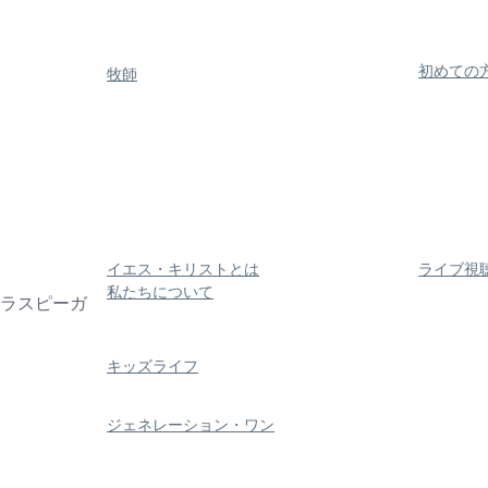
教会について
​つなが
​初めての
牧師
イエス・キリストとは
ライブ視
​私たちについて
 ラスピーガ
キッズライフ
ジェネレーション・ワン